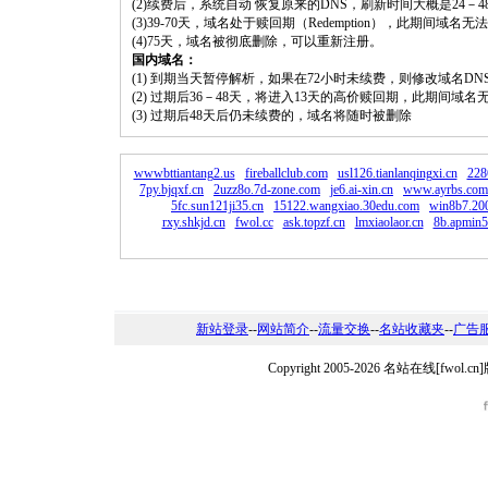
(2)续费后，系统自动 恢复原来的DNS，刷新时间大概是24－4
(3)39-70天，域名处于赎回期（Redemption），此期间域
(4)75天，域名被彻底删除，可以重新注册。
国内域名：
(1) 到期当天暂停解析，如果在72小时未续费，则修改域名D
(2) 过期后36－48天，将进入13天的高价赎回期，此期间域名
(3) 过期后48天后仍未续费的，域名将随时被删除
wwwbttiantang2.us
fireballclub.com
usl126.tianlanqingxi.cn
228
7py.bjqxf.cn
2uzz8o.7d-zone.com
je6.ai-xin.cn
www.ayrbs.com
5fc.sun121ji35.cn
15122.wangxiao.30edu.com
win8b7.200
rxy.shkjd.cn
fwol.cc
ask.topzf.cn
lmxiaolaor.cn
8b.apmin5
新站登录
--
网站简介
--
流量交换
--
名站收藏夹
--
广告
Copyright 2005-2026 名站在线[fw