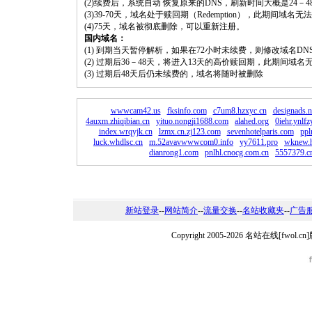
(2)续费后，系统自动 恢复原来的DNS，刷新时间大概是24－4
(3)39-70天，域名处于赎回期（Redemption），此期间域
(4)75天，域名被彻底删除，可以重新注册。
国内域名：
(1) 到期当天暂停解析，如果在72小时未续费，则修改域名D
(2) 过期后36－48天，将进入13天的高价赎回期，此期间域名
(3) 过期后48天后仍未续费的，域名将随时被删除
wwwcam42.us
fksinfo.com
c7um8.hzxyc.cn
designads.n
4auxm.zhiqibian.cn
yituo.nongji1688.com
alahed.org
0iehr.ynlf
index.wrqyjk.cn
lzmx.cn.zj123.com
sevenhotelparis.com
ppl
luck.whdlsc.cn
m.52avavwwwcom0.info
yy7611.pro
wknew.
dianrong1.com
pnlhl.cnocg.com.cn
5557379.c
新站登录
--
网站简介
--
流量交换
--
名站收藏夹
--
广告
Copyright 2005-2026 名站在线[fw