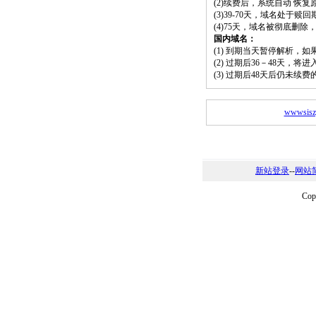
(2)续费后，系统自动 恢复
(3)39-70天，域名处于赎
(4)75天，域名被彻底删
国内域名：
(1) 到期当天暂停解析，
(2) 过期后36－48天，
(3) 过期后48天后仍未续
wwwsisz
新站登录
--
网站
Co