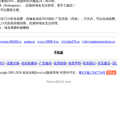
原来的DNS，刷新时间大概是24－48小时。
回期（Redemption），此期间域名无法管理，需手工赎回！
除，可以重新注册。
如果在72小时未续费，则修改域名DNS指向 广告页面（停放）；35天内，可以自动续费
将进入13天的高价赎回期，此期间域名无法管理。
费的，域名将随时被删除
yzcom.446360.cc
asakar.ru
www.10086.jl.cn
v14.idm478.cn
ryduy.madaogongcheng.cn
手机版
简介
--
流量交换
--
名站收藏夹
--
广告服务
--
友情链接
--
免责声明
--
联系我们
--
意见建议
--
违
pyright 2005-2026 名站在线[fwol.cn]版权所有 经营许可证：
粤ICP备17047754号
51La