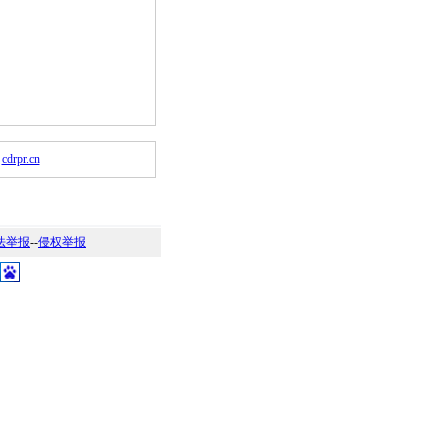
。
cdrpr.cn
法举报
--
侵权举报