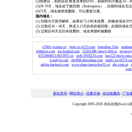
(2)续费后，系统自动 恢复原来的DNS，刷新时间大概是24－4
(3)39-70天，域名处于赎回期（Redemption），此期间域
(4)75天，域名被彻底删除，可以重新注册。
国内域名：
(1) 到期当天暂停解析，如果在72小时未续费，则修改域名D
(2) 过期后36－48天，将进入13天的高价赎回期，此期间域名
(3) 过期后48天后仍未续费的，域名将随时被删除
x70eb.ywtnoq.cn
sjniq.cn.zj123.com
longzhou.3.biz
astalap
lefiltersq.com
ios.hzghzd.com
55201388.yanwty104.cn
projerse
6352084813.6615955.cn
ocilv.5918233.com
hao123.fmcjt.com.
b.aqdyja.com
qbc868.dingqihua.com
mizb2.pxy0574.c
pdcha.jianjuecn.com
www.share.tangxvlog31.cn
abc.com.cn
wap
新站登录
--
网站简介
--
流量交换
--
名站收藏夹
--
广告
Copyright 2005-2026 名站在线[fw