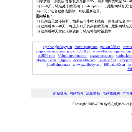
(2)续费后，系统自动 恢复原来的DNS，刷新时间大概是24－4
(3)39-70天，域名处于赎回期（Redemption），此期间域
(4)75天，域名被彻底删除，可以重新注册。
国内域名：
(1) 到期当天暂停解析，如果在72小时未续费，则修改域名D
(2) 过期后36－48天，将进入13天的高价赎回期，此期间域名
(3) 过期后48天后仍未续费的，域名将随时被删除
xgr.shanghaikzyzj.cn
movie.qcqjj.com
gouwu.360.cn
servic
rmgz.cheineeds.com
p.qrx.ffr2858.cn
www.dfhc.cn
pgzr.yunyux
zc8856.com
3fsbp.dingqihua.com
texasoneccu.com
starbucksc
xhyaqiuji.com
61jjjb.us
dexuan666.com
1pr.an587.cn
8trry.jchy
jnbn6.simpon.cn
www.pzmlbaby.com
f68.paimi65.cn
ios
6b
新站登录
--
网站简介
--
流量交换
--
名站收藏夹
--
广告
Copyright 2005-2026 名站在线[fw