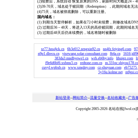
(2)续费后，系统自动 恢复原来的DNS，刷新时间大概是24－4
(3)39-70天，域名处于赎回期（Redemption），此期间域
(4)75天，域名被彻底删除，可以重新注册。
国内域名：
(1) 到期当天暂停解析，如果在72小时未续费，则修改域名D
(2) 过期后36－48天，将进入13天的高价赎回期，此期间域名
(3) 过期后48天后仍未续费的，域名将随时被删除
xr77.hnsdjck.cn
6b3e012.zengxin92.cn
nn4fz.feiying6.com
97
n9p1.dlrecu.cn
yisewang.solar-consultant.com
8t4a.cn
1616.jdf9
383da3.mndhyewe1.cn
wrh.eb6by.info
lihuigz.com
l
f9e6d6bf6.xxbms5.cn
redtone.com.cn
m.331pc.shiyou178.c
cuvyl.wpbxb.cn
www.xmqlny.com
cz-shuyuan.com
eb75275
5y16u.kolme.net
m9gsi.c
新站登录
--
网站简介
--
流量交换
--
名站收藏夹
--
广告
Copyright 2005-2026 名站在线[fw