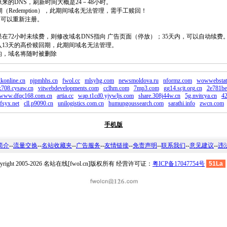
原来的DNS，刷新时间大概是24－48小时。
回期（Redemption），此期间域名无法管理，需手工赎回！
除，可以重新注册。
如果在72小时未续费，则修改域名DNS指向 广告页面（停放）；35天内，可以自动续费
将进入13天的高价赎回期，此期间域名无法管理。
费的，域名将随时被删除
konline.cn
njpmhhs.cn
fwol.cc
mlsyhg.com
newsmoldova.ru
nformz.com
wowwebstat
x708.cysaw.cn
vitwebdevelopments.com
cclhm.com
7mp3.com
gg14.scjt.org.cn
2e781be
www.dfqc168.com.cn
artia.cc
wap.t1cd0.yjywljs.com
share.308j44w.cn
5g.nvitcya.cn
4
fsyx.net
cll.p9090.cn
unilogistics.com.cn
humungoussearch.com
sarathi.info
zwcn.com
手机版
简介
--
流量交换
--
名站收藏夹
--
广告服务
--
友情链接
--
免责声明
--
联系我们
--
意见建议
--
违
pyright 2005-2026 名站在线[fwol.cn]版权所有 经营许可证：
粤ICP备17047754号
51La