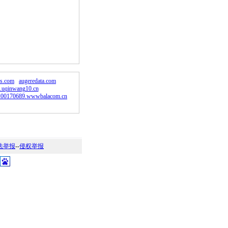
。
s.com
augeredata.com
.uqinwang10.cn
200170689.wwwbalacom.cn
法举报
--
侵权举报