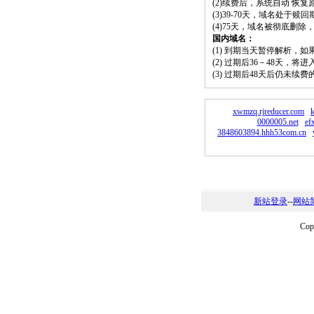
(2)续费后，系统自动 恢复
(3)39-70天，域名处于赎
(4)75天，域名被彻底删
国内域名：
(1) 到期当天暂停解析，
(2) 过期后36－48天，
(3) 过期后48天后仍未续
xwmzq.rjreducer.com
k
0000005.net
ef
3848603894.hhh53com.cn
新站登录
--
网站
Co