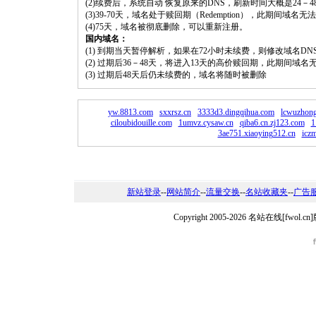
(2)续费后，系统自动 恢复原来的DNS，刷新时间大概是24－4
(3)39-70天，域名处于赎回期（Redemption），此期间域
(4)75天，域名被彻底删除，可以重新注册。
国内域名：
(1) 到期当天暂停解析，如果在72小时未续费，则修改域名D
(2) 过期后36－48天，将进入13天的高价赎回期，此期间域名
(3) 过期后48天后仍未续费的，域名将随时被删除
yw.8813.com
sxxrsz.cn
3333d3.dingqihua.com
lcwuzhon
ciloubidouille.com
1umvz.cysaw.cn
qiba6.cn.zj123.com
1
3ae751.xiaoying512.cn
icz
新站登录
--
网站简介
--
流量交换
--
名站收藏夹
--
广告
Copyright 2005-2026 名站在线[fw