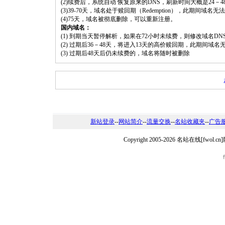
(2)续费后，系统自动 恢复原来的DNS，刷新时间大概是24－4
(3)39-70天，域名处于赎回期（Redemption），此期间域
(4)75天，域名被彻底删除，可以重新注册。
国内域名：
(1) 到期当天暂停解析，如果在72小时未续费，则修改域名D
(2) 过期后36－48天，将进入13天的高价赎回期，此期间域名
(3) 过期后48天后仍未续费的，域名将随时被删除
新站登录
--
网站简介
--
流量交换
--
名站收藏夹
--
广告
Copyright 2005-2026 名站在线[fw