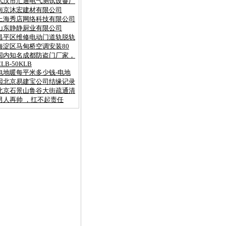
武汉市汇通电气测试设备厂
南京沐宏建材有限公司
上海秀店网络科技有限公司
山东静静厨业有限公司
昌平区维修电动门道轨脱轨
海淀区马甸桥空调安装80
国内知名成都防盗门厂家，
CLB-50KLB
电地暖每平米多少钱-电地
因北京易建宝公司结缘记录
北京石景山鲁谷大街疏通清
男人再帅 ，扛不起责任