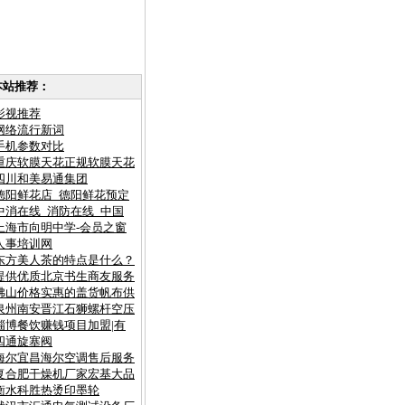
本站推荐：
影视推荐
网络流行新词
手机参数对比
重庆软膜天花正规软膜天花
四川和美易通集团
德阳鲜花店_德阳鲜花预定
中消在线_消防在线_中国
上海市向明中学-会员之窗
人事培训网
东方美人茶的特点是什么？
提供优质北京书生商友服务
佛山价格实惠的盖货帆布供
泉州南安晋江石狮螺杆空压
淄博餐饮赚钱项目加盟|有
四通旋塞阀
海尔宜昌海尔空调售后服务
复合肥干燥机厂家宏基大品
衡水科胜热烫印墨轮