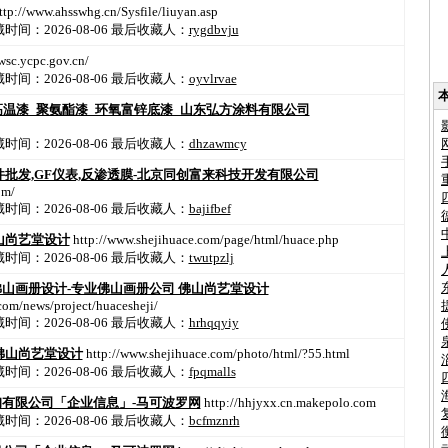
ttp://www.ahsswhg.cn/Sysfile/liuyan.asp
间：2026-08-06
最后收藏人：
rygdbvju
wsc.ycpc.gov.cn/
间：2026-08-06
最后收藏人：
oyvlrvae
高温漆_聚氨酯漆_环氧富锌底漆_山东弘方涂料有限公司
间：2026-08-06
最后收藏人：
dhzawmcy
件批发,GF仪表,反渗透膜-北京同创富来科技开发有限公司
om/
间：2026-08-06
最后收藏人：
bajifbef
山尚艺堂设计
http://www.shejihuace.com/page/html/huace.php
间：2026-08-06
最后收藏人：
twutpzlj
山画册设计-专业佛山画册公司 佛山尚艺堂设计
com/news/project/huacesheji/
间：2026-08-06
最后收藏人：
hrhqqyiy
佛山尚艺堂设计
http://www.shejihuace.com/photo/html/?55.html
间：2026-08-06
最后收藏人：
fpqmalls
有限公司「企业信息」-马可波罗网
http://hhjyxx.cn.makepolo.com
间：2026-08-06
最后收藏人：
bcfmznrh