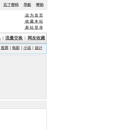
·
忘了密码
·
导航
·
帮助
·设 为 首 页
·收 藏 本 站
·新 站 登 录
|
|
换
流量交换
网友收藏