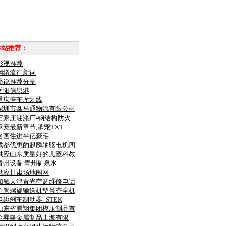
本站推荐：
影视推荐
网络流行新词
小说推荐分享
岳阳信息港
重庆停车库划线
深圳市鑫马通物流有限公司
石家庄油漆厂-钢结构防火
承宠最新章节,承宠TXT
名画住进半亿豪宅
成都优惠的麒麟轴驱电机四
供应山东质量好的儿童科教
青州设备 青州矿泉水
供应甘肃场地围网
加氟天津青光空调维修电话
单管螺旋输送机型号齐全机
电磁刹车制动器_STEK
山东省腾翔集团模压制品有
金昇隆金属制品上海有限