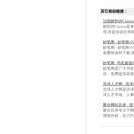
其它相似链接：
法国娇韵诗Clar
娇韵诗Clarin
理,并提供适合孕
妙笔阁 - 妙笔阁
妙笔阁 - 妙笔
免费阅读和下载,请
妙笔阁_书友最值
妙笔阁是广大书友
说，免费提供高质
洪泽人才网 - 洪
洪泽人才网是洪泽
泽人才市场、人事人才
聚合网站目录 - 
聚合目录专注于网
增加外链，全力打