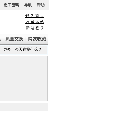
·
忘了密码
·
导航
·
帮助
·设 为 首 页
·收 藏 本 站
·新 站 登 录
|
|
换
流量交换
网友收藏