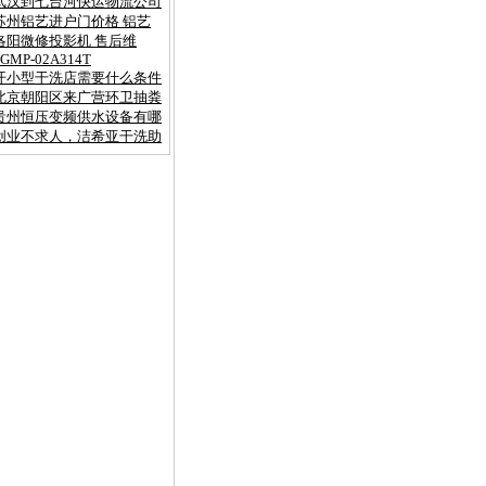
武汉到七台河快运物流公司
苏州铝艺进户门价格 铝艺
洛阳微修投影机 售后维
SGMP-02A314T
开小型干洗店需要什么条件
北京朝阳区来广营环卫抽粪
贵州恒压变频供水设备有哪
创业不求人，洁希亚干洗助