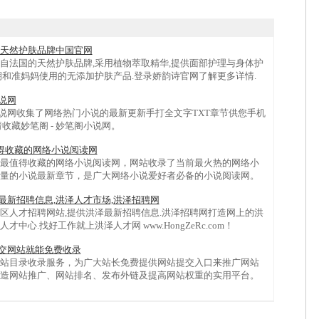
ins天然护肤品牌中国官网
s是来自法国的天然护肤品牌,采用植物萃取精华,提供面部护理与身体护
期和准妈妈使用的无添加护肤产品.登录娇韵诗官网了解更多详情.
小说网
阁小说网收集了网络热门小说的最新更新手打全文字TXT章节供您手机
收藏妙笔阁 - 妙笔阁小说网。
得收藏的网络小说阅读网
最值得收藏的网络小说阅读网，网站收录了当前最火热的网络小
量的小说最新章节，是广大网络小说爱好者必备的小说阅读网。
泽最新招聘信息,洪泽人才市场,洪泽招聘网
区人才招聘网站,提供洪泽最新招聘信息.洪泽招聘网打造网上的洪
中心.找好工作就上洪泽人才网 www.HongZeRc.com！
提交网站就能免费收录
站目录收录服务，为广大站长免费提供网站提交入口来推广网站
造网站推广、网站排名、发布外链及提高网站权重的实用平台。