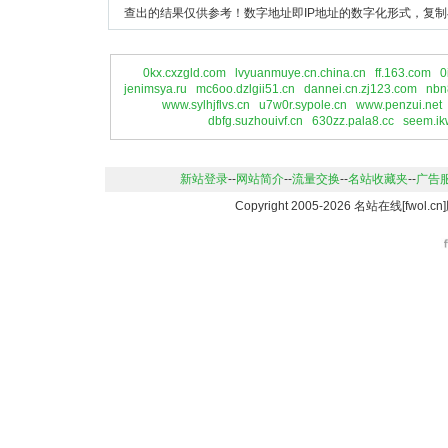
查出的结果仅供参考！数字地址即IP地址的数字化形式，复制
0kx.cxzgld.com
lvyuanmuye.cn.china.cn
ff.163.com
0
jenimsya.ru
mc6oo.dzlgii51.cn
dannei.cn.zj123.com
nbn
www.sylhjflvs.cn
u7w0r.sypole.cn
www.penzui.net
dbfg.suzhouivf.cn
630zz.pala8.cc
seem.ikw
新站登录
--
网站简介
--
流量交换
--
名站收藏夹
--
广告
Copyright 2005-2026 名站在线[fwo