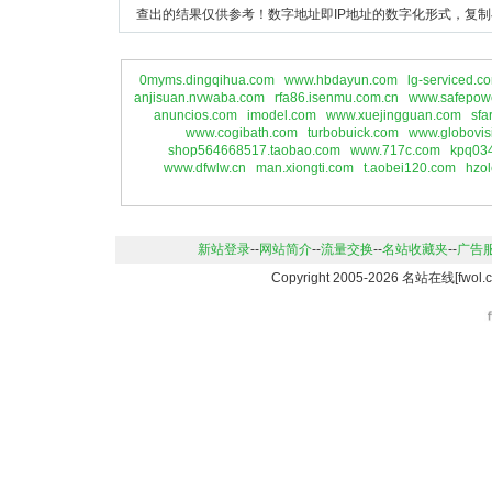
查出的结果仅供参考！数字地址即IP地址的数字化形式，复制
0myms.dingqihua.com
www.hbdayun.com
lg-serviced.c
anjisuan.nvwaba.com
rfa86.isenmu.com.cn
www.safepow
anuncios.com
imodel.com
www.xuejingguan.com
sfa
www.cogibath.com
turbobuick.com
www.globovis
shop564668517.taobao.com
www.717c.com
kpq034
www.dfwlw.cn
man.xiongti.com
t.aobei120.com
hzo
新站登录
--
网站简介
--
流量交换
--
名站收藏夹
--
广告
Copyright 2005-2026 名站在线[f