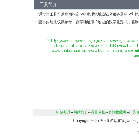
工具简介
通过该工具可以查询指定IP的物理地址或域名服务器的IP和
查出的结果仅供参考！数字地址即IP地址的数字化形式，复制
2djdy.cysaw.cn
www.npsga.gov.cn
www.tiger-asian
sh.centanet.com
yj.zxdyw.com
163.nynxzf.cn
l
www.cnbbes.com.cn
www.hongsida.com
www.ep
gu
新站登录
--
网站简介
--
流量交换
--
名站收藏夹
--
广告
Copyright 2005-2026 名站在线[fwo