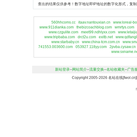
查出的结果仅供参考！数字地址即IP地址的数字化形式，复制
560hhcoms.cc
itaav.nantouxian.cn
www.loreal-bo
www.911dianka.com
thebizcoachblog.com
wmrtys.com
www.czgulite.com
meet99.ndhlyxx.com
www.letaij
www.tripbaba.com
drct2u.com
exitb.net
www.qdfangl
www.starbaby.cn
www.china-tcm.com.cn
www.sm
741553.003600.com
053927.118yy.com
2pvba.cysaw.cn
www.sxname.n
新站登录
--
网站简介
--
流量交换
--
名站收藏夹
--
广告
Copyright 2005-2026 名站在线[fwo