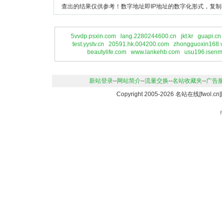
查出的结果仅供参考！数字地址即IP地址的数字化形式，复制
5vvdp.psxin.com
lang.2280244600.cn
jkt.kr
guapi.cn
test.yystv.cn
20591.hk.004200.com
zhongguoxin168.
beautylife.com
www.lankehb.com
usu196.isenm
新站登录
--
网站简介
--
流量交换
--
名站收藏夹
--
广告
Copyright 2005-2026 名站在线[fwo