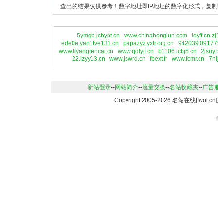
查出的结果仅供参考！数字地址即IP地址的数字化形式，复制
5ymgb.jchypt.cn
www.chinahonglun.com
loyff.cn.z
ede0e.yan1tve131.cn
papazyz.yxtr.org.cn
942039.09177
www.liyangrencai.cn
www.qdlyjt.cn
b1106.lcbj5.cn
2jsuy.
22.lzyy13.cn
www.jswrd.cn
fbext.fr
www.fcmr.cn
7ni
新站登录
--
网站简介
--
流量交换
--
名站收藏夹
--
广告
Copyright 2005-2026 名站在线[fwo