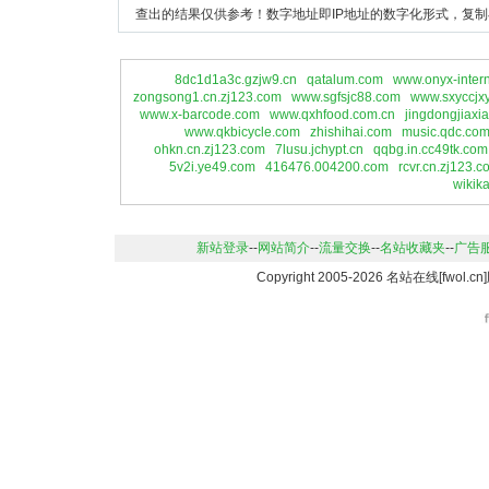
查出的结果仅供参考！数字地址即IP地址的数字化形式，复制
8dc1d1a3c.gzjw9.cn
qatalum.com
www.onyx-intern
zongsong1.cn.zj123.com
www.sgfsjc88.com
www.sxyccjx
www.x-barcode.com
www.qxhfood.com.cn
jingdongjiaxi
www.qkbicycle.com
zhishihai.com
music.qdc.co
ohkn.cn.zj123.com
7lusu.jchypt.cn
qqbg.in.cc49tk.com
5v2i.ye49.com
416476.004200.com
rcvr.cn.zj123.c
wikik
新站登录
--
网站简介
--
流量交换
--
名站收藏夹
--
广告
Copyright 2005-2026 名站在线[fwo