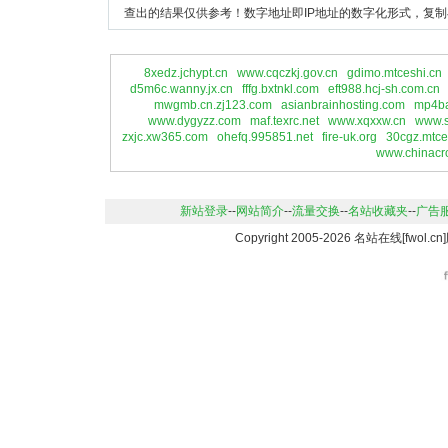
查出的结果仅供参考！数字地址即IP地址的数字化形式，复制
8xedz.jchypt.cn
www.cqczkj.gov.cn
gdimo.mtceshi.cn
d5m6c.wanny.jx.cn
fffg.bxtnkl.com
eft988.hcj-sh.com.cn
mwgmb.cn.zj123.com
asianbrainhosting.com
mp4ba
www.dygyzz.com
maf.texrc.net
www.xqxxw.cn
www.s
zxjc.xw365.com
ohefq.995851.net
fire-uk.org
30cgz.mtce
www.chinacr
新站登录
--
网站简介
--
流量交换
--
名站收藏夹
--
广告
Copyright 2005-2026 名站在线[fwo