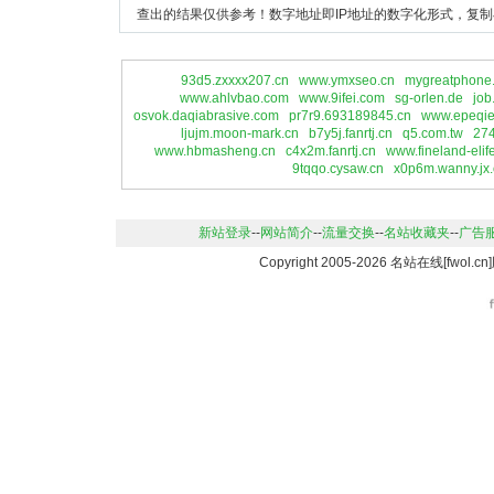
查出的结果仅供参考！数字地址即IP地址的数字化形式，复制
93d5.zxxxx207.cn
www.ymxseo.cn
mygreatphone
www.ahlvbao.com
www.9ifei.com
sg-orlen.de
job
osvok.daqiabrasive.com
pr7r9.693189845.cn
www.epeqi
ljujm.moon-mark.cn
b7y5j.fanrtj.cn
q5.com.tw
274
www.hbmasheng.cn
c4x2m.fanrtj.cn
www.fineland-elif
9tqqo.cysaw.cn
x0p6m.wanny.jx.
新站登录
--
网站简介
--
流量交换
--
名站收藏夹
--
广告
Copyright 2005-2026 名站在线[fwo