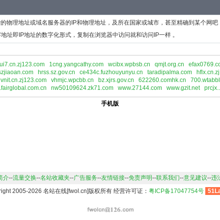
P的物理地址或域名服务器的IP和物理地址，及所在国家或城市，甚至精确到某个网吧
地址即IP地址的数字化形式，复制在浏览器中访问就和访问IP一样 。
ui7.cn.zj123.com
1cng.yangcathy.com
wcibx.wpbsb.cn
qmjt.org.cn
efax0769.c
zjiaoan.com
hrss.sz.gov.cn
ce434c.fuzhouyunyu.cn
taradipalma.com
hflx.cn.
vnit.cn.zj123.com
vhmjc.wpcbb.cn
bz.xjrs.gov.cn
622260.comhk.cn
700.wtabbl
fairglobal.com.cn
nw50109624.zk71.com
www.27144.com
www.gzit.net
prcjx.
手机版
简介
--
流量交换
--
名站收藏夹
--
广告服务
--
友情链接
--
免责声明
--
联系我们
--
意见建议
--
违
right 2005-2026 名站在线[fwol.cn]版权所有 经营许可证：
粤ICP备17047754号
51L