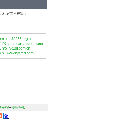
，机房或学校等；
om.cn
38255.org.cn
zj123.com
carnationdc.com
.info
yc2sf.com.cn
.cn
www.njxltgd.com
法举报
--
侵权举报
a