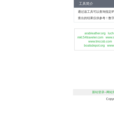
工具简介
通过该工具可以查询指定I
查出的结果仅供参考！数字
arableather.org
luch
mkt.54traveler.com
www.s
www.tmccsb.com
boatsdepot.org
www.
新站登录
--
网站
Copy