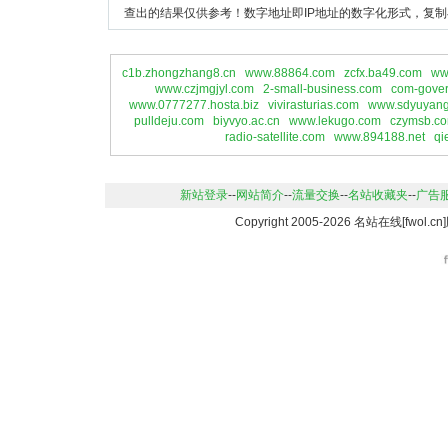
查出的结果仅供参考！数字地址即IP地址的数字化形式，复制
c1b.zhongzhang8.cn
www.88864.com
zcfx.ba49.com
ww
www.czjmgjyl.com
2-small-business.com
com-gover
www.0777277.hosta.biz
vivirasturias.com
www.sdyuyan
pulldeju.com
biyvyo.ac.cn
www.lekugo.com
czymsb.c
radio-satellite.com
www.894188.net
qi
新站登录
--
网站简介
--
流量交换
--
名站收藏夹
--
广告
Copyright 2005-2026 名站在线[fwo