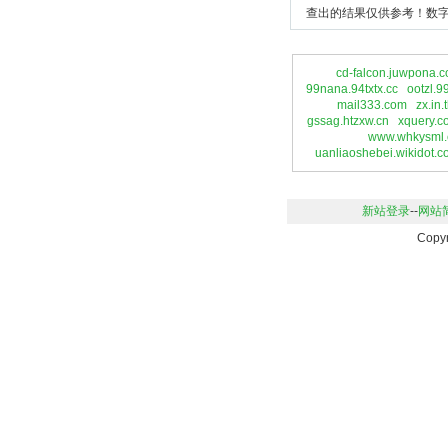
查出的结果仅供参考！数字
cd-falcon.juwpona.
99nana.94txtx.cc
ootzl.9
mail333.com
zx.in.
gssag.htzxw.cn
xquery.c
www.whkysml
uanliaoshebei.wikidot.
新站登录
--
网站
Copy