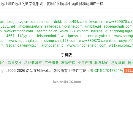
地址即IP地址的数字化形式，复制在浏览器中访问就和访问IP一样 。
com
ios.guntyg.cn
so.aipai.com
dnkk.me.cc49tk.com
kwuxi.cn
www.359670.cn
96171.net
jlmoxing.net.cn
salledebain-online.com
unibike.pl
eopenachats.com
th
www.kcmcnc.com
isearching.cn
www.0531kh.com
hais.se
guangdong.hgre
om
4667e.118yy.com
leisuremind11.wordpress.com
one.acyake.cn
www.sheng
.com
www.jsguanglu.com
oizmp.cn.zj123.com
www.880873.comhk.cn
eoyws00
com
91gan.caiyunwjq.cn
archpoznan.pl
www.mingchensign.com
w11x.io.com1
手机版
简介
--
流量交换
--
名站收藏夹
--
广告服务
--
友情链接
--
免责声明
--
联系我们
--
意见建议
--
违
right 2005-2026 名站在线[fwol.cn]版权所有 经营许可证：
粤ICP备17047754号
51L