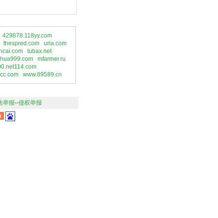
429878.118yy.com
thespred.com
uria.com
ncai.com
tubax.net
hua999.com
mfarmer.ru
0.net114.com
7cc.com
www.89589.cn
法举报
--
侵权举报
a