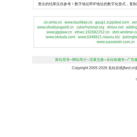
查出的结果仅供参考！数字地址即IP地址的数字化形式，复制
cn.xiniw.cn
www.duolikeji.cn
gqxg1.scpjsteel.com
xe
www.shixibaogao8.cn
cyberhymnal.org
dimox.net
adding
www.jjgqlaw.cn
etnwz.192682252.cn
xhm.wintime-c
www.okdudu.com
www.0348821.niaosu.biz
jiulongb
www.suissewin.com.cn
新站登录
--
网站简介
--
流量交换
--
名站收藏夹
--
广告
Copyright 2005-2026 名站在线[fwo