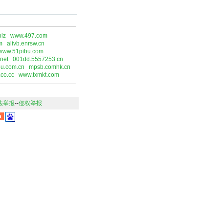
iz
www.497.com
m
alivb.enrsw.cn
www.51pibu.com
net
001dd.5557253.cn
ou.com.cn
mpsb.comhk.cn
co.cc
www.txmkt.com
法举报
--
侵权举报
a