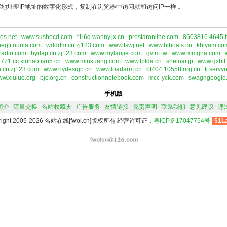
地址即IP地址的数字化形式，复制在浏览器中访问就和访问IP一样 。
es.net
www.sushecd.com
t1i6q.wanny.jx.cn
prestaronline.com
8603816.4645.b
uegfi.ourila.com
wdddm.cn.zj123.com
www.fswj.net
www.hiboats.cn
khiyam.co
radio.com
hydap.cn.zj123.com
www.mylaojie.com
gvtm.tw
www.mmgna.com
771.cc.xinhaotian5.cn
www.minkuang.com
www.fpfda.cn
sheinar.jp
www.gxblf.
n.cn.zj123.com
www.hydesign.cn
www.loadarm.cn
bt404.10558.org.cn
fj.servy
w.xiuluo.org
bjc.org.cn
constructionnotebook.com
mcc-yck.com
swagngoogle.
手机版
简介
--
流量交换
--
名站收藏夹
--
广告服务
--
友情链接
--
免责声明
--
联系我们
--
意见建议
--
违
right 2005-2026 名站在线[fwol.cn]版权所有 经营许可证：
粤ICP备17047754号
51L