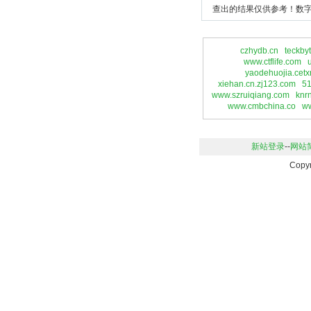
查出的结果仅供参考！数字
czhydb.cn
teckbyt
www.ctflife.com
yaodehuojia.cetx
xiehan.cn.zj123.com
51
www.szruiqiang.com
knr
www.cmbchina.co
ww
新站登录
--
网站
Copy