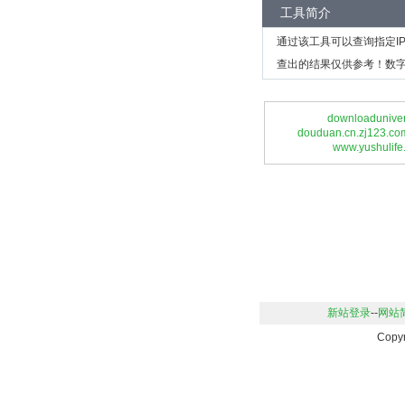
工具简介
通过该工具可以查询指定I
查出的结果仅供参考！数字
downloadunive
douduan.cn.zj123.co
www.yushulife
新站登录
--
网站
Copy