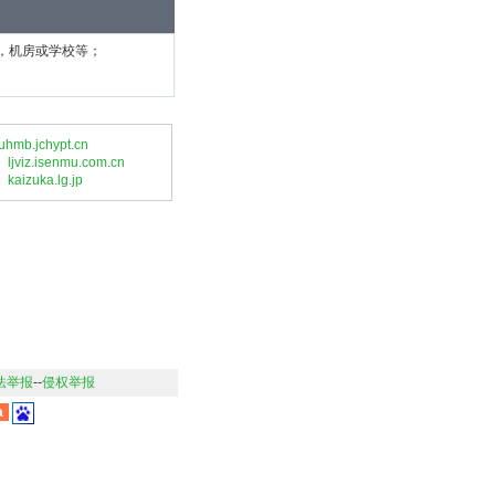
，机房或学校等；
uhmb.jchypt.cn
ljviz.isenmu.com.cn
kaizuka.lg.jp
法举报
--
侵权举报
a