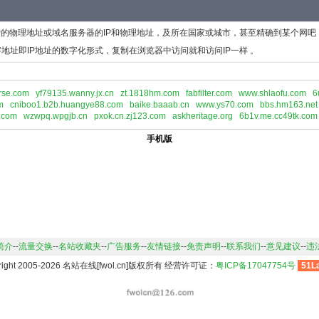
P的物理地址或域名服务器的IP和物理地址，及所在国家或城市，甚至精确到某个网吧
地址即IP地址的数字化形式，复制在浏览器中访问就和访问IP一样 。
rse.com
yf79135.wanny.jx.cn
zt.1818hm.com
fabfilter.com
www.shlaofu.com
6
m
cniboo1.b2b.huangye88.com
baike.baaab.cn
www.ys70.com
bbs.hm163.net
.com
wzwpq.wpgjb.cn
pxok.cn.zj123.com
askheritage.org
6b1v.me.cc49tk.com
手机版
简介
--
流量交换
--
名站收藏夹
--
广告服务
--
友情链接
--
免责声明
--
联系我们
--
意见建议
--
违
right 2005-2026 名站在线[fwol.cn]版权所有 经营许可证：
粤ICP备17047754号
51L