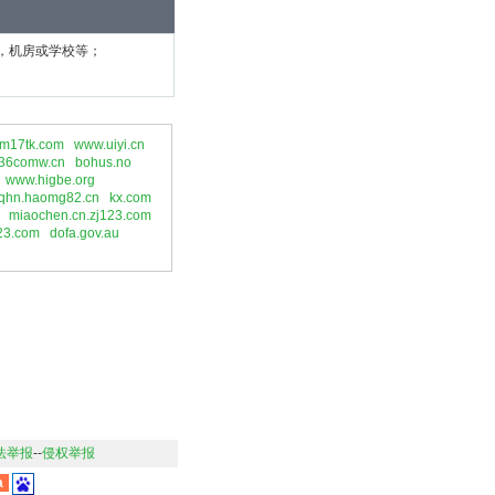
，机房或学校等；
om17tk.com
www.uiyi.cn
36comw.cn
bohus.no
www.higbe.org
fqhn.haomg82.cn
kx.com
miaochen.cn.zj123.com
23.com
dofa.gov.au
法举报
--
侵权举报
a