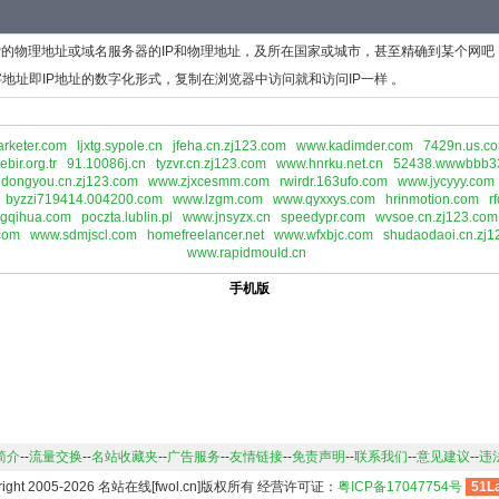
P的物理地址或域名服务器的IP和物理地址，及所在国家或城市，甚至精确到某个网吧
地址即IP地址的数字化形式，复制在浏览器中访问就和访问IP一样 。
rketer.com
ljxtg.sypole.cn
jfeha.cn.zj123.com
www.kadimder.com
7429n.us.c
ebir.org.tr
91.10086j.cn
tyzvr.cn.zj123.com
www.hnrku.net.cn
52438.wwwbbb3
dongyou.cn.zj123.com
www.zjxcesmm.com
rwirdr.163ufo.com
www.jycyyy.com
byzzi719414.004200.com
www.lzgm.com
www.qyxxys.com
hrinmotion.com
r
ngqihua.com
poczta.lublin.pl
www.jnsyzx.cn
speedypr.com
wvsoe.cn.zj123.com
com
www.sdmjscl.com
homefreelancer.net
www.wfxbjc.com
shudaodaoi.cn.zj1
www.rapidmould.cn
手机版
简介
--
流量交换
--
名站收藏夹
--
广告服务
--
友情链接
--
免责声明
--
联系我们
--
意见建议
--
违
right 2005-2026 名站在线[fwol.cn]版权所有 经营许可证：
粤ICP备17047754号
51L