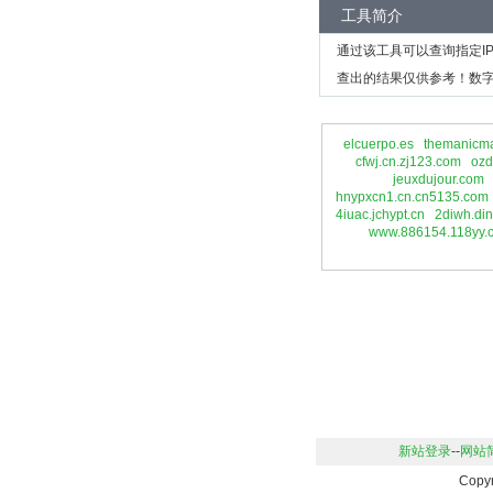
工具简介
通过该工具可以查询指定I
查出的结果仅供参考！数字
elcuerpo.es
themanicma
cfwj.cn.zj123.com
ozd
jeuxdujour.com
hnypxcn1.cn.cn5135.com
4iuac.jchypt.cn
2diwh.di
www.886154.118yy.
新站登录
--
网站
Copy