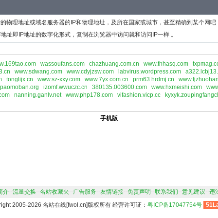
P的物理地址或域名服务器的IP和物理地址，及所在国家或城市，甚至精确到某个网吧
地址即IP地址的数字化形式，复制在浏览器中访问就和访问IP一样 。
w.169tao.com
wassoufans.com
chazhuang.com.cn
www.thhasq.com
txpmag.
3.cn
www.sdwang.com
www.cdyjzsw.com
labvirus.wordpress.com
a322.lcbj13
m
tonglijx.cn
www.sz-xxy.com
www.7yx.com.cn
prm63.hrdmj.cn
www.fjzhuohan
paomoban.org
izomf.wwuczc.cn
380135.003600.com
www.hxmeishi.com
www
.com
nanning.ganlv.net
www.php178.com
vifashion.vicp.cc
kyxyk.zoupingfangc
手机版
简介
--
流量交换
--
名站收藏夹
--
广告服务
--
友情链接
--
免责声明
--
联系我们
--
意见建议
--
违
right 2005-2026 名站在线[fwol.cn]版权所有 经营许可证：
粤ICP备17047754号
51L