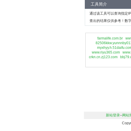
工具简介
通过该工具可以查询指定I
查出的结果仅供参考！数字
farmalife.com.br
ww
82506kkw.yunnnby01
myxhyy.h.51daifu.co
www.riyu365.com
www.
crkn.cn.zj123.com
bbj79
新站登录
--
网站
Copy