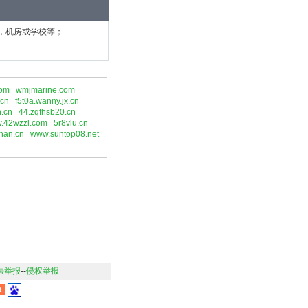
，机房或学校等；
com
wmjmarine.com
.cn
f5t0a.wanny.jx.cn
.cn
44.zqfhsb20.cn
.42wzzl.com
5r8vlu.cn
han.cn
www.suntop08.net
法举报
--
侵权举报
a