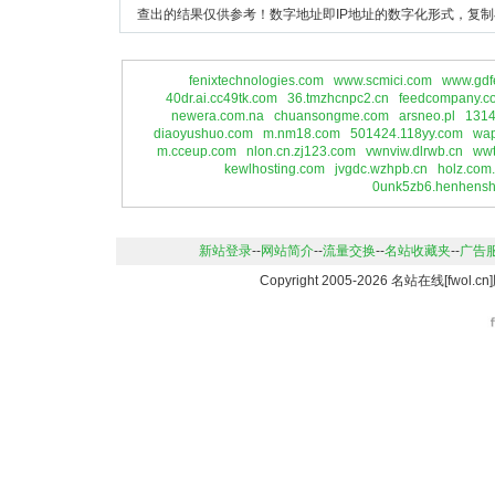
查出的结果仅供参考！数字地址即IP地址的数字化形式，复制
fenixtechnologies.com
www.scmici.com
www.gdf
40dr.ai.cc49tk.com
36.tmzhcnpc2.cn
feedcompany.c
newera.com.na
chuansongme.com
arsneo.pl
1314
diaoyushuo.com
m.nm18.com
501424.118yy.com
wap
m.cceup.com
nlon.cn.zj123.com
vwnviw.dlrwb.cn
wwt
kewlhosting.com
jvgdc.wzhpb.cn
holz.com
0unk5zb6.henhensh
新站登录
--
网站简介
--
流量交换
--
名站收藏夹
--
广告
Copyright 2005-2026 名站在线[fwo