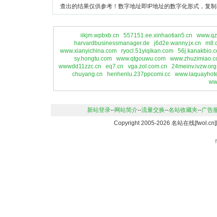
查出的结果仅供参考！数字地址即IP地址的数字化形式，复制
iikjm.wpbxb.cn
557151.ee.xinhaotian5.cn
www.qz
harvardbusinessmanager.de
j6d2e.wanny.jx.cn
m8.
www.xianyichina.com
ryocl.51yiqikan.com
56j.kanakbio.
sy.hongtu.com
www.qtgouwu.com
www.zhuzimiao.
wwwdd11zzc.cn
eq7.cn
vga.zol.com.cn
24meinv.ivzw.org
chuyang.cn
henhenlu.237ppcomi.cc
www.laquayhot
ww
新站登录
--
网站简介
--
流量交换
--
名站收藏夹
--
广告
Copyright 2005-2026 名站在线[fwo