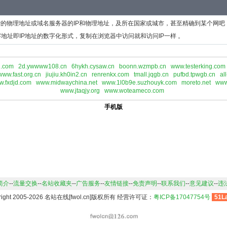
P的物理地址或域名服务器的IP和物理地址，及所在国家或城市，甚至精确到某个网吧
地址即IP地址的数字化形式，复制在浏览器中访问就和访问IP一样 。
h.com
2d.ywwww108.cn
6hykh.cysaw.cn
boonn.wzmpb.cn
www.testerking.com
www.fast.org.cn
jiujiu.kh0in2.cn
renrenkx.com
tmall.jqgb.cn
pufbd.tpwgb.cn
al
.fxdjd.com
www.midwaychina.net
www.1l0b9e.suzhouyk.com
moreto.net
www
www.jtaqjy.org
www.woteameco.com
手机版
简介
--
流量交换
--
名站收藏夹
--
广告服务
--
友情链接
--
免责声明
--
联系我们
--
意见建议
--
违
right 2005-2026 名站在线[fwol.cn]版权所有 经营许可证：
粤ICP备17047754号
51L