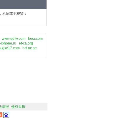
，机房或学校等；
www.qdfw.com
looa.com
l-iphone.ru
ef-ca.org
.zjkc17.com
hct.ac.ae
法举报
--
侵权举报
a