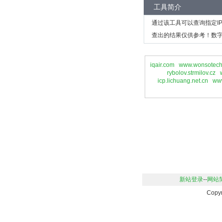
工具简介
通过该工具可以查询指定I
查出的结果仅供参考！数字
iqair.com
www.wonsotec
rybolov.strmilov.cz
icp.lichuang.net.cn
www
新站登录
--
网站
Copy