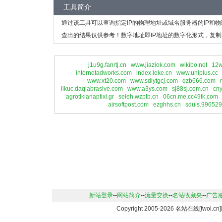
工具简介
通过该工具可以查询指定IP的物理地址或域名服务器的IP和
查出的结果仅供参考！数字地址即IP地址的数字化形式，复制
j1u9g.fanrtj.cn
www.jiaziok.com
wikibo.net
12w
internetadworks.com
index.leke.cn
www.uniplus.cc
www.xt20.com
www.sdlytgcj.com
qzb666.com
likuc.daqiabrasive.com
www.a3ys.com
sj88sj.com.cn
cn
agrotikianaptixi.gr
seieh.wzptb.cn
06cn.me.cc49tk.com
airsoftpost.com
ezghhs.cn
sduis.996529
新站登录
--
网站简介
--
流量交换
--
名站收藏夹
--
广告
Copyright 2005-2026 名站在线[fwo