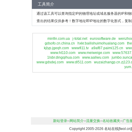
工具简介
通过该工具可以查询指定IP的物理地址或域名服务器的IP和
查出的结果仅供参考！数字地址即IP地址的数字化形式，复制
minfin.com.ua
j-total.net
eurosoftware.de
wenzhou
gdsofo.cn.china.cn
hxkr.bailishuimohualang.com
th
kjlyp.jgeqh.com
wwwfi11.tv
a9af87.paimi125.cn
www
www.ht110.com
www.meiweige.com
www.57637
1lsbr.dingqihua.com
www.aaliwu.com
jumbo.sunca
www.gdsdej.com
www.dl511.com
wuzaizhangp.cn.zj123.
yum.
新站登录
--
网站简介
--
流量交换
--
名站收藏夹
--
广告
Copyright 2005-2026 名站在线[fwo