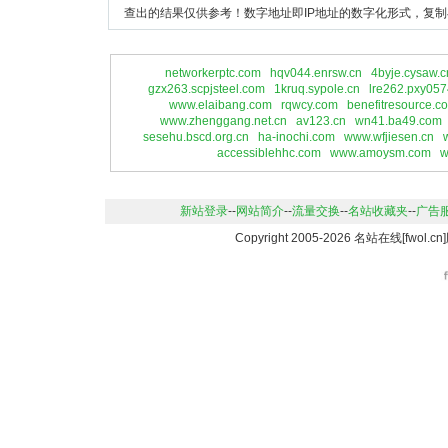
查出的结果仅供参考！数字地址即IP地址的数字化形式，复制
networkerptc.com
hqv044.enrsw.cn
4byje.cysaw.c
gzx263.scpjsteel.com
1kruq.sypole.cn
lre262.pxy05
www.elaibang.com
rqwcy.com
benefitresource.c
www.zhenggang.net.cn
av123.cn
wn41.ba49.com
sesehu.bscd.org.cn
ha-inochi.com
www.wfjiesen.cn
accessiblehhc.com
www.amoysm.com
w
新站登录
--
网站简介
--
流量交换
--
名站收藏夹
--
广告
Copyright 2005-2026 名站在线[fwo