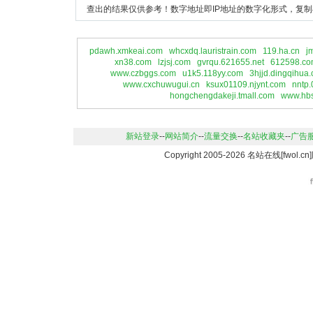
查出的结果仅供参考！数字地址即IP地址的数字化形式，复制
pdawh.xmkeai.com
whcxdq.lauristrain.com
119.ha.cn
j
xn38.com
lzjsj.com
gvrqu.621655.net
612598.co
www.czbggs.com
u1k5.118yy.com
3hjjd.dingqihua
www.cxchuwugui.cn
ksux01109.njynt.com
nntp
hongchengdakeji.tmall.com
www.hbs
新站登录
--
网站简介
--
流量交换
--
名站收藏夹
--
广告
Copyright 2005-2026 名站在线[fwo