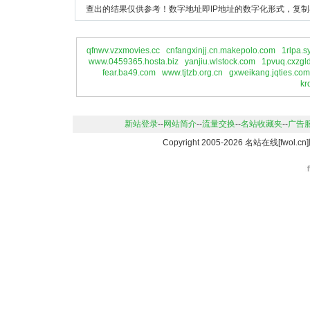
查出的结果仅供参考！数字地址即IP地址的数字化形式，复制
qfnwv.vzxmovies.cc
cnfangxinjj.cn.makepolo.com
1rlpa.s
www.0459365.hosta.biz
yanjiu.wlstock.com
1pvuq.cxzgl
fear.ba49.com
www.tjtzb.org.cn
gxweikang.jqties.com
kr
新站登录
--
网站简介
--
流量交换
--
名站收藏夹
--
广告
Copyright 2005-2026 名站在线[fwo