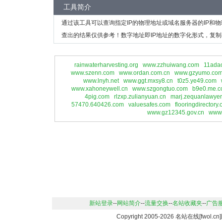
工具简介
通过该工具可以查询指定IP的物理地址或域名服务器的IP和
查出的结果仅供参考！数字地址即IP地址的数字化形式，复制
rainwaterharvesting.org
www.zzhuiwang.com
11adao
www.szenn.com
www.ordan.com.cn
www.gzyumo.co
www.lnyh.net
www.ggt.mxsy8.cn
t0z5.ye49.com
www.xahoneywell.cn
www.szgongtuo.com
b9e0.me.c
4pig.com
rlzxp.zulianyuan.cn
marj.zequanlawyer
57470.640426.com
valuesafes.com
flooringdirectory.
www.gz12345.gov.cn
www
新站登录
--
网站简介
--
流量交换
--
名站收藏夹
--
广告
Copyright 2005-2026 名站在线[fwo