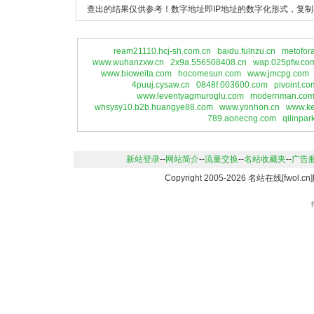
查出的结果仅供参考！数字地址即IP地址的数字化形式，复制
ream21110.hcj-sh.com.cn
baidu.fulnzu.cn
metofor
www.wuhanzxw.cn
2x9a.556508408.cn
wap.025pfw.co
www.bioweita.com
hocomesun.com
www.jmcpg.com
4puuj.cysaw.cn
0848f.003600.com
pivoint.co
www.leventyagmuroglu.com
modernman.co
whsysy10.b2b.huangye88.com
www.yonhon.cn
www.ke
789.aonecng.com
qilinpar
新站登录
--
网站简介
--
流量交换
--
名站收藏夹
--
广告
Copyright 2005-2026 名站在线[fwo