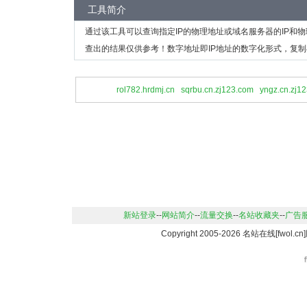
工具简介
通过该工具可以查询指定IP的物理地址或域名服务器的IP和
查出的结果仅供参考！数字地址即IP地址的数字化形式，复制
rol782.hrdmj.cn
sqrbu.cn.zj123.com
yngz.cn.zj1
新站登录
--
网站简介
--
流量交换
--
名站收藏夹
--
广告
Copyright 2005-2026 名站在线[fwo