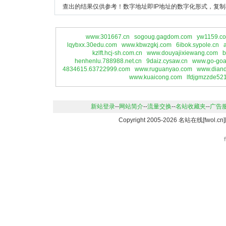
查出的结果仅供参考！数字地址即IP地址的数字化形式，复制
www.301667.cn
sogoug.gagdom.com
yw1159.c
lqybxx.30edu.com
www.kbwzgkj.com
6ibok.sypole.cn
kzlft.hcj-sh.com.cn
www.douyajixiewang.com
b
henhenlu.788988.net.cn
9daiz.cysaw.cn
www.go-goa
4834615.63722999.com
www.ruguanyao.com
www.dian
www.kuaicong.com
lfdjgmzzde52
新站登录
--
网站简介
--
流量交换
--
名站收藏夹
--
广告
Copyright 2005-2026 名站在线[fwo