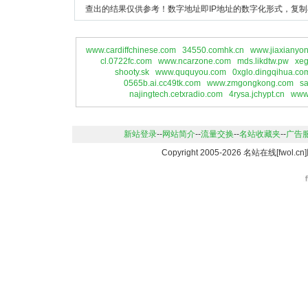
查出的结果仅供参考！数字地址即IP地址的数字化形式，复制
www.cardiffchinese.com
34550.comhk.cn
www.jiaxianyo
cl.0722fc.com
www.ncarzone.com
mds.likdtw.pw
xeg
shooty.sk
www.ququyou.com
0xglo.dingqihua.co
0565b.ai.cc49tk.com
www.zmgongkong.com
s
najingtech.cetxradio.com
4rysa.jchypt.cn
www.
新站登录
--
网站简介
--
流量交换
--
名站收藏夹
--
广告
Copyright 2005-2026 名站在线[fwo