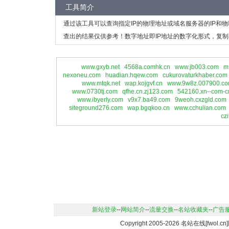
工具简介
通过该工具可以查询指定IP的物理地址或域名服务器的IP和
查出的结果仅供参考！数字地址即IP地址的数字化形式，复制
www.gxyb.net
4568a.comhk.cn
www.jb003.com
m
nexoneu.com
huadian.hqew.com
cukurovaturkhaber.com
www.mtqk.net
wap.kojgvf.cn
www.9w8z.007900.c
www.0730tj.com
qfhe.cn.zj123.com
542160.xn--com-
www.ibyerly.com
v9x7.ba49.com
9weoh.cxzgld.com
siteground276.com
wap.bgqkoo.cn
www.cchulian.com
cz
新站登录
--
网站简介
--
流量交换
--
名站收藏夹
--
广告
Copyright 2005-2026 名站在线[fwo