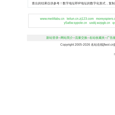
查出的结果仅供参考！数字地址即IP地址的数字化形式，复制
www.meilifabu.cn
leilun.cn.zj123.com
moreyspiers
y5a6w.sypole.cn
uxdij.wzpgb.cn
q
新站登录
--
网站简介
--
流量交换
--
名站收藏夹
--
广告
Copyright 2005-2026 名站在线[fwo