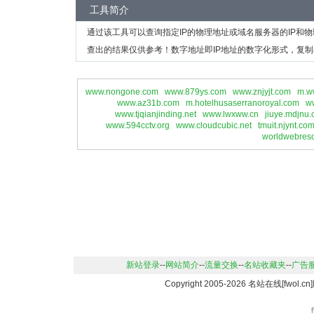
工具简介
通过该工具可以查询指定IP的物理地址或域名服务器的IP和
查出的结果仅供参考！数字地址即IP地址的数字化形式，复制
www.nongone.com
www.879ys.com
www.znjyjt.com
m.w
www.az31b.com
m.hotelhusaserranoroyal.com
w
www.tjqianjinding.net
www.lwxww.cn
jiuye.mdjnu
www.594cctv.org
www.cloudcubic.net
tmuit.njynt.co
worldwebreso
新站登录
--
网站简介
--
流量交换
--
名站收藏夹
--
广告
Copyright 2005-2026 名站在线[fwo