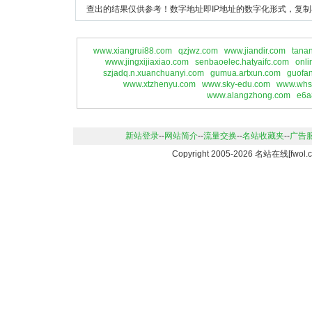
查出的结果仅供参考！数字地址即IP地址的数字化形式，复制
www.xiangrui88.com
qzjwz.com
www.jiandir.com
tana
www.jingxijiaxiao.com
senbaoelec.hatyaifc.com
onli
szjadq.n.xuanchuanyi.com
gumua.artxun.com
guofa
www.xtzhenyu.com
www.sky-edu.com
www.whs
www.alangzhong.com
e6a
新站登录
--
网站简介
--
流量交换
--
名站收藏夹
--
广告
Copyright 2005-2026 名站在线[f