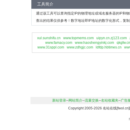
工具简介
通过该工具可以查询指定IP的物理地址或域名服务器的IP和
查出的结果仅供参考！数字地址即IP地址的数字化形式，复制
xul.sunshifu.cn
www.topmems.com
uipyn.cn.zj123.com
www.famacy.com
www.haoshengyinkj.com
qkgfw.c
www.31sppl.com
www.zdhgjc.com
ldfdp.hbtimes.cn
www
新站登录
--
网站简介
--
流量交换
--
名站收藏夹
--
广告
Copyright 2005-2026 名站在线[fwo