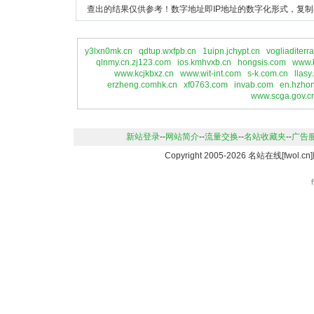
查出的结果仅供参考！数字地址即IP地址的数字化形式，复制
y3lxn0mk.cn
qdtup.wxfpb.cn
1uipn.jchypt.cn
vogliaditerr
qlnmy.cn.zj123.com
ios.kmhvxb.cn
hongsis.com
www.
www.kcjkbxz.cn
www.wit-int.com
s-k.com.cn
llasy
erzheng.comhk.cn
xf0763.com
invab.com
en.hzhon
www.scga.gov.c
新站登录
--
网站简介
--
流量交换
--
名站收藏夹
--
广告
Copyright 2005-2026 名站在线[fwo