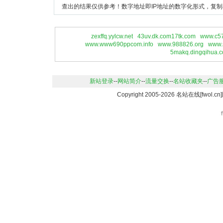
查出的结果仅供参考！数字地址即IP地址的数字化形式，复制
zexffq.yylcw.net
43uv.dk.com17tk.com
www.c5
www.www690ppcom.info
www.988826.org
www.
5makq.dingqihua.
新站登录
--
网站简介
--
流量交换
--
名站收藏夹
--
广告
Copyright 2005-2026 名站在线[fwo