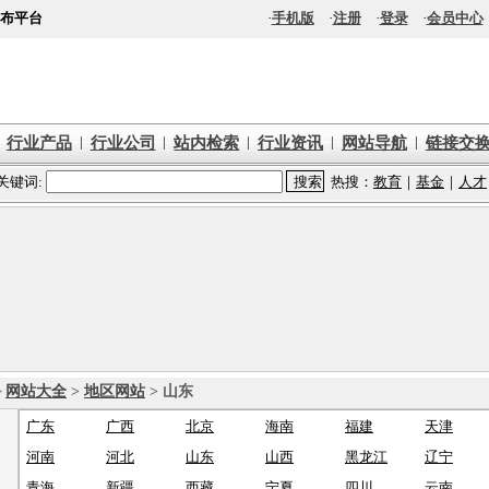
布平台
·
手机版
·
注册
·
登录
·
会员中心
|
|
|
|
|
行业产品
行业公司
站内检索
行业资讯
网站导航
链接交
>
网站大全
>
地区网站
> 山东
广东
广西
北京
海南
福建
天津
河南
河北
山东
山西
黑龙江
辽宁
青海
新疆
西藏
宁夏
四川
云南