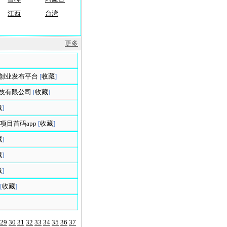
江西
台湾
更多
创业发布平台
[
收藏
]
技有限公司
[
收藏
]
藏
]
项目首码app
[
收藏
]
藏
]
藏
]
藏
]
[
收藏
]
29
30
31
32
33
34
35
36
37