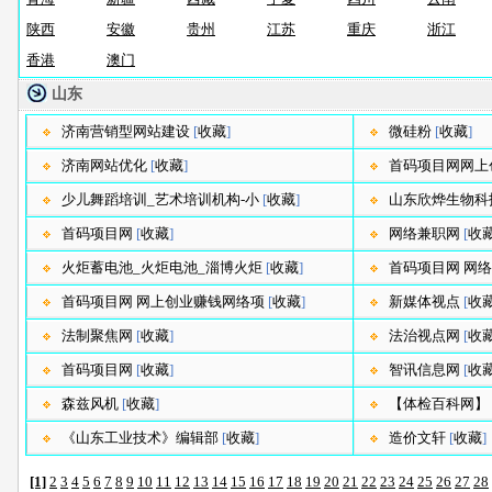
陕西
安徽
贵州
江苏
重庆
浙江
香港
澳门
山东
济南营销型网站建设
[
收藏
]
微硅粉
[
收藏
]
济南网站优化
[
收藏
]
首码项目网网上
少儿舞蹈培训_艺术培训机构-小
[
收藏
]
山东欣烨生物科
首码项目网
[
收藏
]
网络兼职网
[
收
火炬蓄电池_火炬电池_淄博火炬
[
收藏
]
首码项目网 网络
首码项目网 网上创业赚钱网络项
[
收藏
]
新媒体视点
[
收
法制聚焦网
[
收藏
]
法治视点网
[
收
首码项目网
[
收藏
]
智讯信息网
[
收
森兹风机
[
收藏
]
【体检百科网】
《山东工业技术》编辑部
[
收藏
]
造价文轩
[
收藏
]
[1]
2
3
4
5
6
7
8
9
10
11
12
13
14
15
16
17
18
19
20
21
22
23
24
25
26
27
28