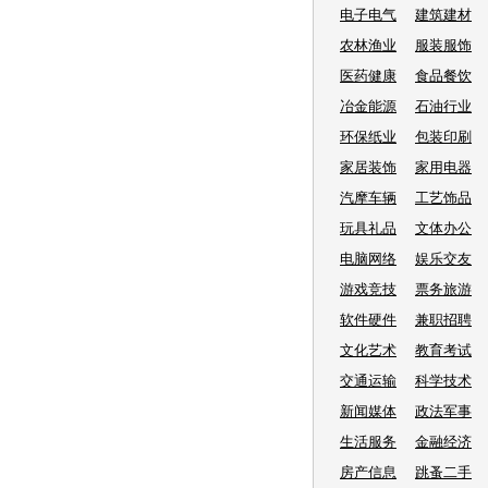
电子电气
建筑建材
农林渔业
服装服饰
医药健康
食品餐饮
冶金能源
石油行业
环保纸业
包装印刷
家居装饰
家用电器
汽摩车辆
工艺饰品
玩具礼品
文体办公
电脑网络
娱乐交友
游戏竞技
票务旅游
软件硬件
兼职招聘
文化艺术
教育考试
交通运输
科学技术
新闻媒体
政法军事
生活服务
金融经济
房产信息
跳蚤二手