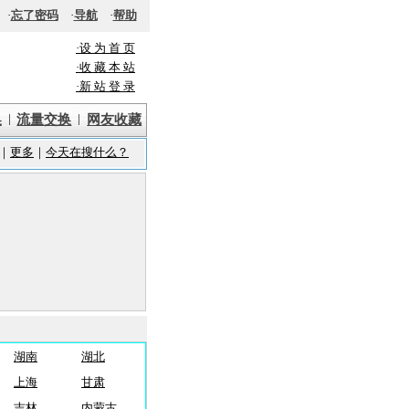
·
忘了密码
·
导航
·
帮助
·设 为 首 页
·收 藏 本 站
·新 站 登 录
|
|
换
流量交换
网友收藏
湖南
湖北
上海
甘肃
吉林
内蒙古