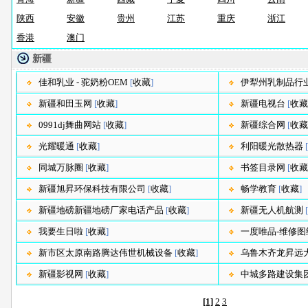
陕西
安徽
贵州
江苏
重庆
浙江
香港
澳门
新疆
佳和乳业 - 驼奶粉OEM
[
收藏
]
伊犁州乳制品行
新疆和田玉网
[
收藏
]
新疆电视台
[
收藏
0991dj舞曲网站
[
收藏
]
新疆综合网
[
收藏
光耀暖通
[
收藏
]
利阳暖光散热器
[
同城万脉圈
[
收藏
]
书签目录网
[
收藏
新疆旭昇环保科技有限公司
[
收藏
]
畅学教育
[
收藏
]
新疆地磅新疆地磅厂家电话产品
[
收藏
]
新疆无人机航测
[
我要生日啦
[
收藏
]
一度唯品-维修图
新市区太原南路腾达伟世机械设备
[
收藏
]
乌鲁木齐龙昇远
新疆影视网
[
收藏
]
中城多路建设集
[1]
2
3