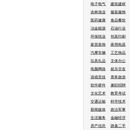
电子电气
建筑建材
农林渔业
服装服饰
医药健康
食品餐饮
冶金能源
石油行业
环保纸业
包装印刷
家居装饰
家用电器
汽摩车辆
工艺饰品
玩具礼品
文体办公
电脑网络
娱乐交友
游戏竞技
票务旅游
软件硬件
兼职招聘
文化艺术
教育考试
交通运输
科学技术
新闻媒体
政法军事
生活服务
金融经济
房产信息
跳蚤二手