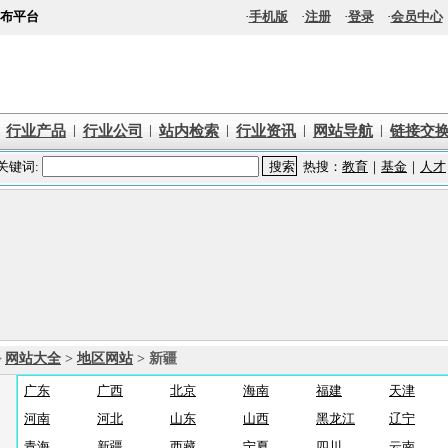
布平台
·
手机版
·
注册
·
登录
·
会员中心
|
|
|
|
|
行业产品
行业公司
站内检索
行业资讯
网站导航
链接交
>
网站大全
>
地区网站
> 新疆
广东
广西
北京
海南
福建
天津
河南
河北
山东
山西
黑龙江
辽宁
青海
新疆
西藏
宁夏
四川
云南