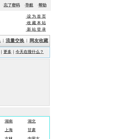
·
忘了密码
·
导航
·
帮助
·设 为 首 页
·收 藏 本 站
·新 站 登 录
|
|
换
流量交换
网友收藏
湖南
湖北
上海
甘肃
吉林
内蒙古